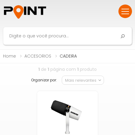
Home
ACCESORIOS
CADEIRA
1
de
1
página com
1
produto
Organizar por: