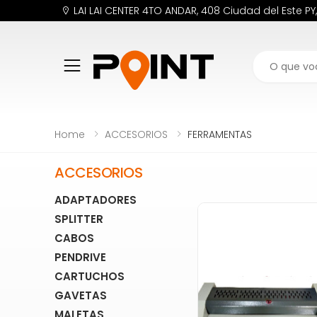
LAI LAI CENTER 4TO ANDAR, 408 Ciudad del Este PY
Buscar
Home
ACCESORIOS
FERRAMENTAS
ACCESORIOS
ADAPTADORES
SPLITTER
CABOS
PENDRIVE
CARTUCHOS
GAVETAS
MALETAS