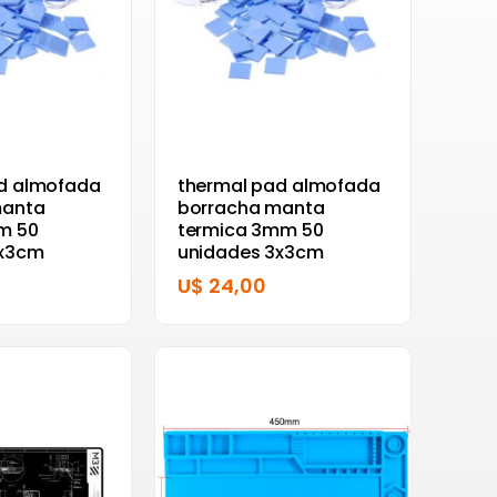
d almofada
thermal pad almofada
manta
borracha manta
m 50
termica 3mm 50
3x3cm
unidades 3x3cm
U$ 24,00