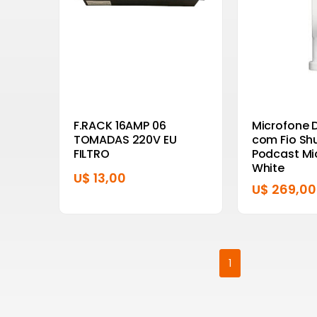
F.RACK 16AMP 06
Microfone 
TOMADAS 220V EU
com Fio S
FILTRO
Podcast M
White
U$ 13,00
U$ 269,00
1