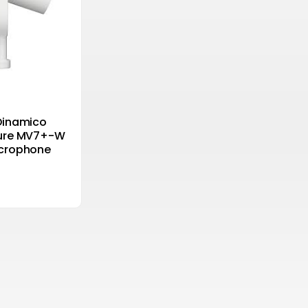
Dinamico
hure MV7+-W
icrophone