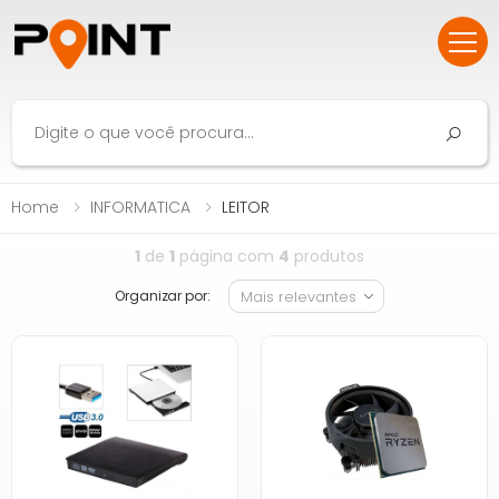
Home
INFORMATICA
LEITOR
1
de
1
página com
4
produtos
Organizar por: