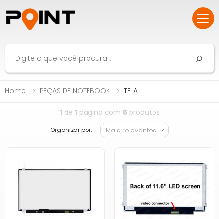
Home
PEÇAS DE NOTEBOOK
TELA
1
de
1
página com
5
produtos
Organizar por: