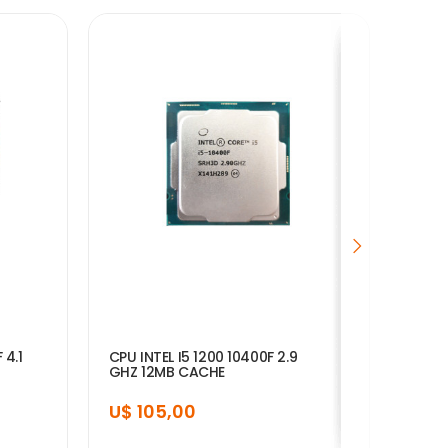
 4.1
CPU INTEL I5 1200 10400F 2.9
CPU 
GHZ 12MB CACHE
4.7 
U$ 105,00
U$ 