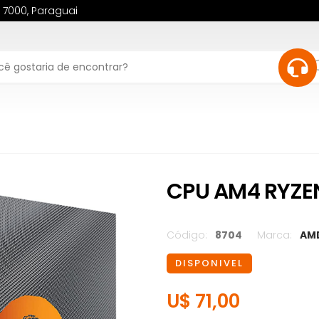
, 7000, Paraguai
CPU AM4 RYZE
Código:
8704
Marca:
AM
DISPONIVEL
U$ 71,00