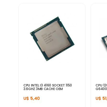
CPU INTEL I3 4160 SOCKET 1150
CPU 12
3.6GHZ 3MB CACHE OEM
G6400
U$ 5,40
U$ 51