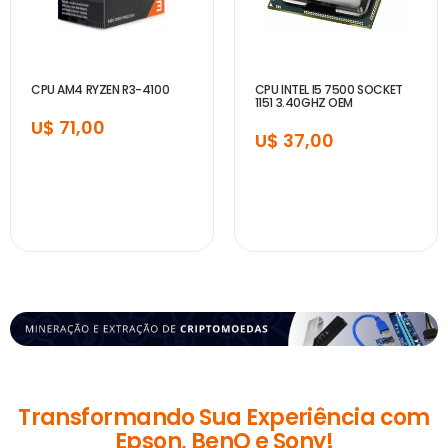
CPU AM4 RYZEN R3-4100
CPU INTEL I5 7500 SOCKET
1151 3.40GHZ OEM
U$ 71,00
U$ 37,00
Transformando Sua Experiência com
Epson, BenQ e Sony!