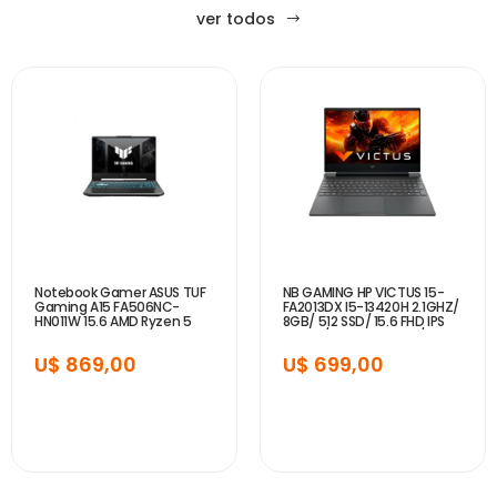
ver todos
Notebook Gamer ASUS TUF
NB GAMING HP VICTUS 15-
Gaming A15 FA506NC-
FA2013DX I5-13420H 2.1GHZ/
HN011W 15.6 AMD Ryzen 5
8GB/ 512 SSD/ 15.6 FHD IPS
7535HS 16GB 512GB RTX
144HZ/ RTX3050 6GB/ RJ-
3050 4 GB - Graphite Black
45/ BACKLIT KEYBOARD...
U$ 869,00
U$ 699,00