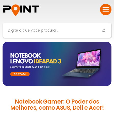
Notebook Gamer: O Poder dos
Melhores, como ASUS, Dell e Acer!