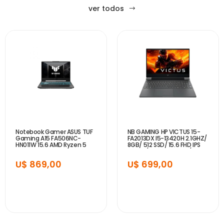
ver todos
Notebook Gamer ASUS TUF
NB GAMING HP VICTUS 15-
Gaming A15 FA506NC-
FA2013DX I5-13420H 2.1GHZ/
HN011W 15.6 AMD Ryzen 5
8GB/ 512 SSD/ 15.6 FHD IPS
7535HS 16GB 512GB RTX
144HZ/ RTX3050 6GB/ RJ-
3050 4 GB - Graphite Black
45/ BACKLIT KEYBOARD...
U$ 869,00
U$ 699,00