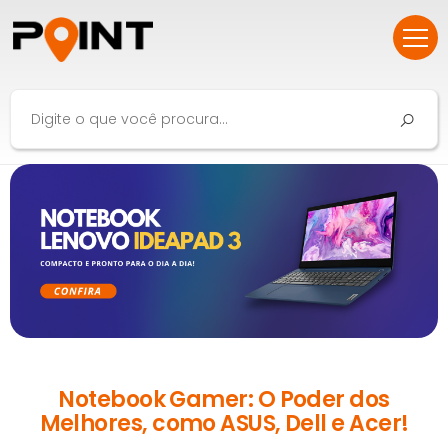
Notebook Gamer: O Poder dos
Melhores, como ASUS, Dell e Acer!