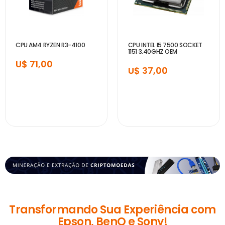
CPU AM4 RYZEN R3-4100
CPU INTEL I5 7500 SOCKET
1151 3.40GHZ OEM
U$ 71,00
U$ 37,00
Transformando Sua Experiência com
Epson, BenQ e Sony!