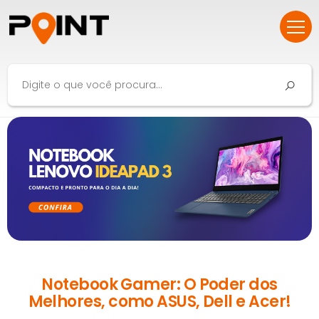
Notebook Gamer: O Poder dos
Melhores, como ASUS, Dell e Acer!