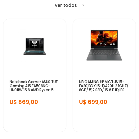
ver todos
Notebook Gamer ASUS TUF
NB GAMING HP VICTUS 15-
Gaming A15 FA506NC-
FA2013DX I5-13420H 2.1GHZ/
HN011W 15.6 AMD Ryzen 5
8GB/ 512 SSD/ 15.6 FHD IPS
7535HS 16GB 512GB RTX
144HZ/ RTX3050 6GB/ RJ-
3050 4 GB - Graphite Black
45/ BACKLIT KEYBOARD...
U$ 869,00
U$ 699,00