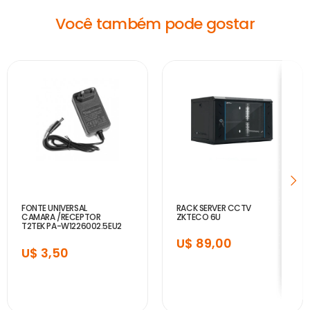
Você também pode gostar
FONTE UNIVERSAL
RACK SERVER CCTV
CAMARA /RECEPTOR
ZKTECO 6U
T2TEK PA-W1226002.5EU2
- BIVOLT - 12V 3.0A
U$ 89,00
U$ 3,50